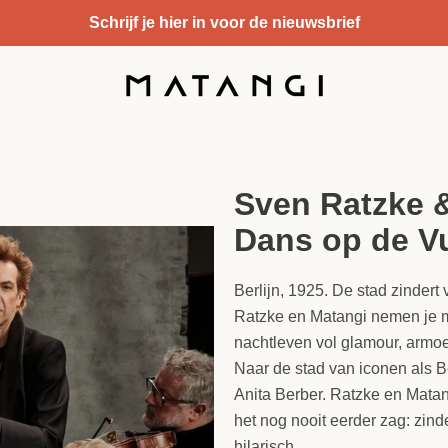
Schrijf je hier in voor de nieuwsbrief
Sven Ratzke 
Dans op de V
Berlijn, 1925. De stad zindert
Ratzke en Matangi nemen je m
nachtleven vol glamour, armo
Naar de stad van iconen als Be
Anita Berber. Ratzke en Matang
het nog nooit eerder zag: zind
hilarisch