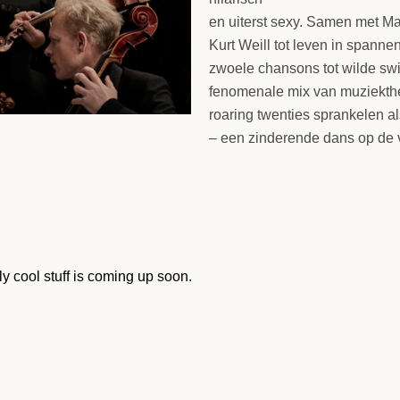
en uiterst sexy. Samen met M
Kurt Weill tot leven in span
zwoele chansons tot wilde swi
fenomenale mix van muziekth
roaring twenties sprankelen al
– een zinderende dans op de 
ly cool stuff is coming up soon.
Facebook
Instagram
YouTube