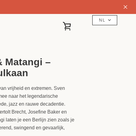
NL
WINKELWAGEN
BEKIJKEN
& Matangi –
ulkaan
 van vrijheid en extremen. Sven
ee naar het legendarische
ede, jazz en rauwe decadentie.
rtolt Brecht, Josefine Baker en
i laten je een Berlijn zien zoals je
erend, swingend en gevaarlijk,