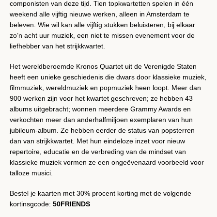
componisten van deze tijd. Tien topkwartetten spelen in één
OPNIEUW
weekend alle vijftig nieuwe werken, alleen in Amsterdam te
beleven. Wie wil kan alle vijftig stukken beluisteren, bij elkaar
ZOEKEN
zo’n acht uur muziek, een niet te missen evenement voor de
liefhebber van het strijkkwartet.
Het wereldberoemde Kronos Quartet uit de Verenigde Staten
heeft een unieke geschiedenis die dwars door klassieke muziek,
filmmuziek, wereldmuziek en popmuziek heen loopt. Meer dan
900 werken zijn voor het kwartet geschreven; ze hebben 43
albums uitgebracht; wonnen meerdere Grammy Awards en
verkochten meer dan anderhalfmiljoen exemplaren van hun
jubileum-album. Ze hebben eerder de status van popsterren
dan van strijkkwartet. Met hun eindeloze inzet voor nieuw
repertoire, educatie en de verbreding van de mindset van
klassieke muziek vormen ze een ongeëvenaard voorbeeld voor
talloze musici.
Bestel je kaarten met 30% procent korting met de volgende
kortinsgcode:
50FRIENDS