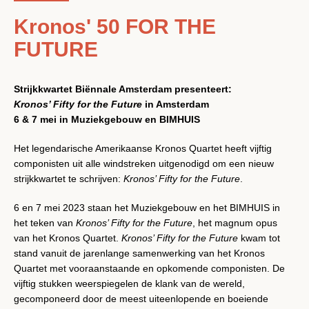
Kronos' 50 FOR THE
FUTURE
Strijkkwartet Biënnale Amsterdam presenteert:
Kronos
’
Fifty for the Future
in Amsterdam
6 & 7 mei in Muziekgebouw en BIMHUIS
Het legendarische Amerikaanse Kronos Quartet heeft vijftig
componisten uit alle windstreken uitgenodigd om een nieuw
strijkkwartet te schrijven:
Kronos
’
Fifty for the Future
.
6 en 7 mei 2023 staan het Muziekgebouw en het BIMHUIS in
het teken van
Kronos
’
Fifty for the Future
, het magnum opus
van het Kronos Quartet.
Kronos
’
Fifty for the Future
kwam tot
Facebook
Instagram
YouTube
stand vanuit de jarenlange samenwerking van het Kronos
Quartet met vooraanstaande en opkomende componisten. De
vijftig stukken weerspiegelen de klank van de wereld,
gecomponeerd door de meest uiteenlopende en boeiende