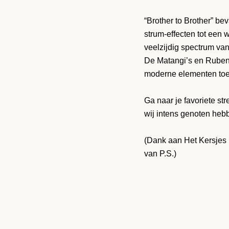
“Brother to Brother” be
strum-effecten tot een 
veelzijdig spectrum van
De Matangi’s en Ruben
moderne elementen toe 
Ga naar je favoriete str
wij intens genoten heb
(Dank aan Het Kersjes
van P.S.)