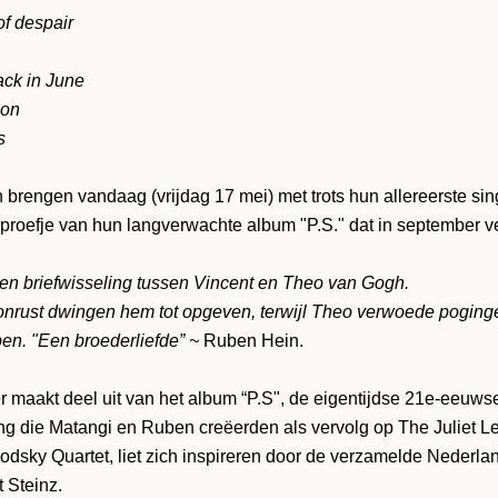
of despair
ack in June
OPNIEUW
oon
ZOEKEN
s
brengen vandaag (vrijdag 17 mei) met trots hun allereerste sin
orproefje van hun langverwachte album "P.S." dat in september ve
 een briefwisseling tussen Vincent en Theo van Gogh.
onrust dwingen hem tot opgeven, terwijl Theo verwoede poging
en. "Een broederliefde” ~
Ruben Hein.
 maakt deel uit van het album “P.S", de eigentijdse 21e-eeuws
ang die Matangi en Ruben creëerden als vervolg op The Juliet Le
rodsky Quartet, liet zich inspireren door de verzamelde Nederla
t Steinz.