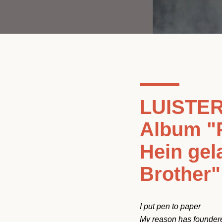
LUISTER 
Album "P
Hein gel
Brother"
I put pen to paper
My reason has founder