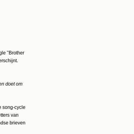
gle "Brother
rschijnt.
en doet om
e song-cycle
tters van
ndse brieven