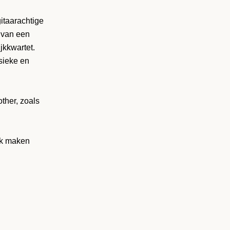
gitaarachtige
k van een
jkkwartet.
sieke en
other, zoals
jk maken