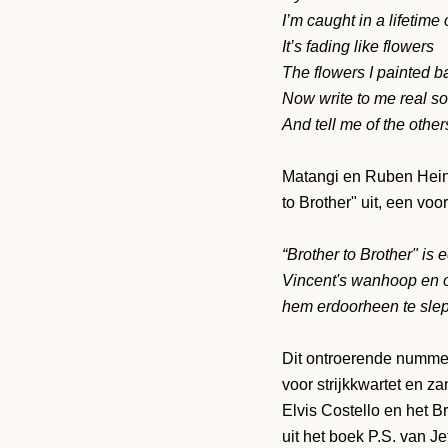
I’m caught in a lifetime 
It’s fading like flowers
The flowers I painted b
Now write to me real s
And tell me of the other
Matangi en Ruben Hein 
to Brother" uit, een vo
“Brother to Brother" is
Vincent's wanhoop en 
hem erdoorheen te slep
Dit ontroerende nummer
voor strijkkwartet en z
Elvis Costello en het B
uit het boek P.S. van Je