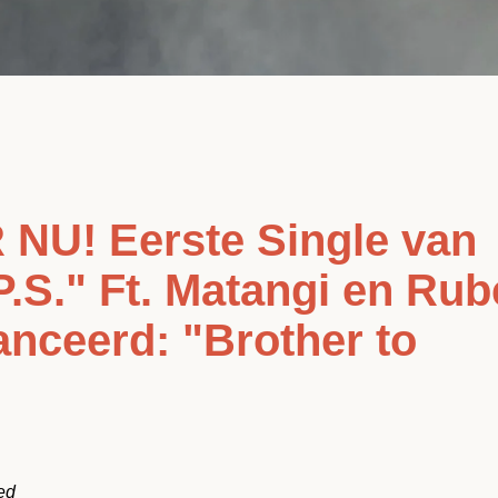
NU! Eerste Single van
.S." Ft. Matangi en Ru
anceerd: "Brother to
Facebook
Instagram
YouTube
ed